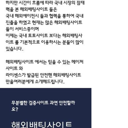
하지만 시간이 흐름에 따라 국내 시장의 잠재
력을 본 해외배팅사이트 들은
국내 해외에이전시 들과 협력을 통하여 국내
진출을 하였고 현재는 많은 해외배팅사이트
들이 서비스중이며
이제는 국내 토토사이트 보다는 해외배팅사
이트 를 기본적으로 이용하시는 분들이 많이
있습니다.
해외배팅사이트 에서는 믿을 수 있는 메이저
사이트 와
라이센스가 발급된 안전핸 해외배팅사이트
만을여러분에게 소개해드립니다.
​무분별한 검증사이트 과연 안전할까
요?
해외배팅사이트