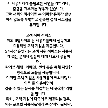
서 사용자에게 불필요한 지연을 가하거나,
출금을 거부하는 경우가 있습니다.
그러나 메이저사이트 는 이러한 문제가 발생
하지 않도록 투명하고 신속한 결제 시스템을
유지합니다.
고객 지원 서비스
해외배팅사이트 는 사용자들에게 신속하고
효율적인 고객 지원을 제공합니다.
24시간 운영되는 고객 지원 서비스는 사용자
가 겪는 문제나 질문에 대해 빠르게 응답하
며,
라이브 채팅, 이메일, 전화 등을 통해 다양한
방식으로 도움을 제공합니다.
이러한 고객 지원은 사용자들이 해외배팅사
이트 를 이용하면서
겪을 수 있는 문제를 해결하는 데 중요한 역할
을 합니다.
특히, 고객 지원이 다국어로 제공되는 경우,
이는 글로벌 사용자들에게 큰 장점이 됩니다.