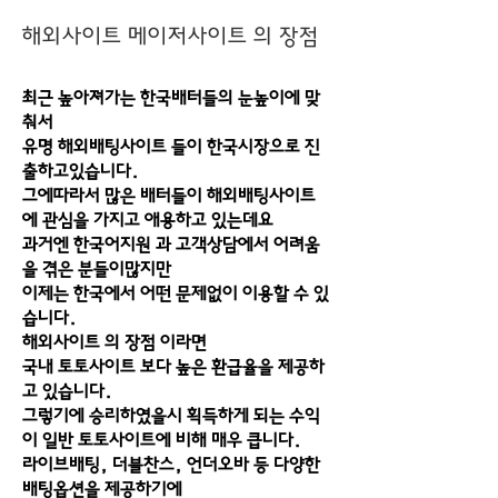
해외사이트 메이저사이트 의 장점
최근 높아져가는 한국배터들의 눈높이에 맞
춰서
유명 해외배팅사이트 들이 한국시장으로 진
출하고있습니다.
그에따라서 많은 배터들이 해외배팅사이트
에 관심을 가지고 애용하고 있는데요
과거엔 한국어지원 과 고객상담에서 어려움
을 겪은 분들이많지만
이제는 한국에서 어떤 문제없이 이용할 수 있
습니다.
해외사이트 의 장점 이라면
국내 토토사이트 보다 높은 환급율을 제공하
고 있습니다.
그렇기에 승리하였을시 획득하게 되는 수익
이 일반 토토사이트에 비해 매우 큽니다.
라이브배팅, 더블찬스, 언더오바 등 다양한
배팅옵션을 제공하기에