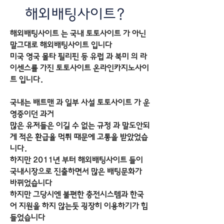
​해외배팅사이트?
해외배팅사이트 는 국내 토토사이트 가 아닌
말그대로 해외배팅사이트 입니다
미국 영국 몰타 필리핀 등 유럽 과 북미 의 라
이센스를 가진 토토사이트 온라인카지노사이
트 입니다.
국내는 배트맨 과 일부 사설 토토사이트 가 운
영중이던 과거
많은 유저들은 이길 수 없는 규정 과 말도안되
게 적은 환급율 먹튀 때문에 고통을 받았었습
니다.
하지만 2011년 부터 해외배팅사이트 들이
국내시장으로 진출하면서 많은 배팅문화가
바뀌었습니다
하지만 그당시엔 불편한 충전시스템과 한국
어 지원을 하지 않는듯 굉장히 이용하기가 힘
들었습니다