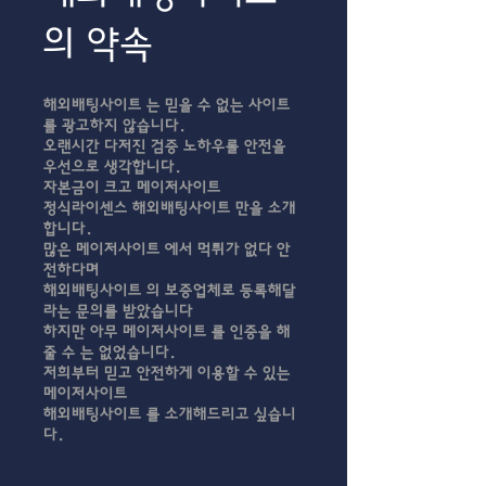
의 약속
해외배팅사이트 는 믿을 수 없는 사이트
를 광고하지 않습니다.
오랜시간 다저진 검증 노하우롤 안전을
우선으로 생각합니다.
자본금이 크고 메이저사이트
정식라이센스 해외배팅사이트 만을 소개
합니다.
많은 메이저사이트 에서 먹튀가 없다 안
전하다며
해외배팅사이트 의 보증업체로 등록해달
라는 문의를 받았습니다
하지만 아무 메이저사이트 를 인증을 해
줄 수 는 없었습니다.
저희부터 믿고 안전하게 이용할 수 있는
메이저사이트
해외배팅사이트 를 소개해드리고 싶습니
다.