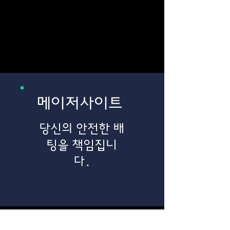
​메이저사이트
당신의 안전한 배
팅을 책임집니
다.