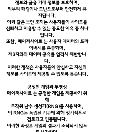
정보와 금융 거래 정보를 보호하며,
외부의 해킹이나 도난으로부터 안전하게 유
지됩니다.
이와 같은 보안 조치는 사용자들이 사이트를
신뢰하고 이용할 수 있는 중요한 이유 중 하나
입니다.
또한, 메이저사이트 는 사용자 데이터의 프라
이버시를 존중하며,
제3자와의 데이터 공유를 엄격히 제한합니
다.
이러한 정책은 사용자들이 안심하고 자신의
정보를 사이트에 제공할 수 있도록 돕습니다.
공정한 게임과 투명성
메이저사이트 는 공정한 게임을 제공하기 위
해
무작위 난수 생성기(RNG)를 사용하며,
이 RNG는 독립된 기관에 의해 정기적으로
검토되고 인증됩니다.
이러한 과정은 게임의 결과가 조작되지 않도